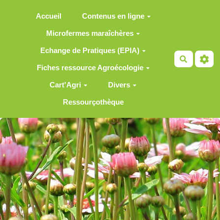
Aller au contenu principal
Accueil
Contenus en ligne
Microfermes maraîchères
Echange de Pratiques (EPIA)
Recherch
Fiches ressource Agroécologie
Cart'Agri
Divers
Ressourçothèque