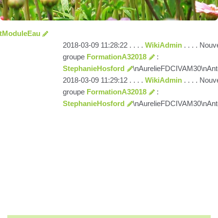
tModuleEau
2018-03-09 11:28:22 . . . .
WikiAdmin
. . . . Nou
groupe
FormationA32018
:
StephanieHosford
\nAurelieFDCIVAM30\nAnto
2018-03-09 11:29:12 . . . .
WikiAdmin
. . . . Nou
groupe
FormationA32018
:
StephanieHosford
\nAurelieFDCIVAM30\nAnto