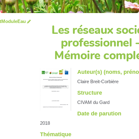
tModuleEau
Les réseaux soci
professionnel 
Mémoire compl
Auteur(s) (noms, prén
Claire Breit-Corbière
Structure
CIVAM du Gard
Date de parution
2018
Thématique