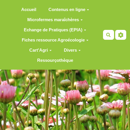
Aller au contenu principal
Accueil
Contenus en ligne
Microfermes maraîchères
Echange de Pratiques (EPIA)
Recherch
Fiches ressource Agroécologie
Cart'Agri
Divers
Ressourçothèque