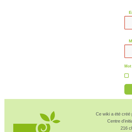
E
M
Mot
Ce wiki a été cré
Centre d'initi
216 