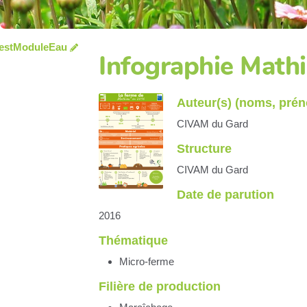
estModuleEau
Infographie Math
Auteur(s) (noms, pré
CIVAM du Gard
Structure
CIVAM du Gard
Date de parution
2016
Thématique
Micro-ferme
Filière de production