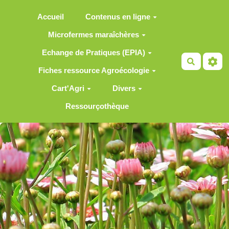
Aller au contenu principal
Accueil
Contenus en ligne
Microfermes maraîchères
Echange de Pratiques (EPIA)
Recherch
Fiches ressource Agroécologie
Cart'Agri
Divers
Ressourçothèque