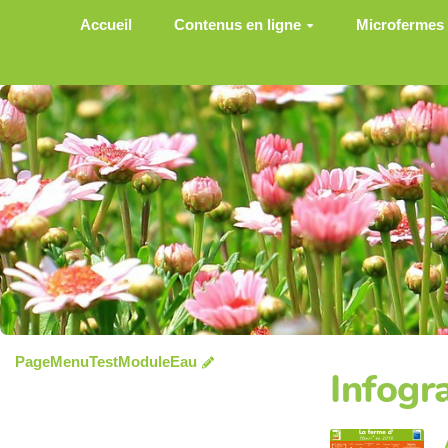
Aller au contenu principal
Accueil
Contenus en ligne
Microfermes
PageMenuTestModuleEau
Infogr