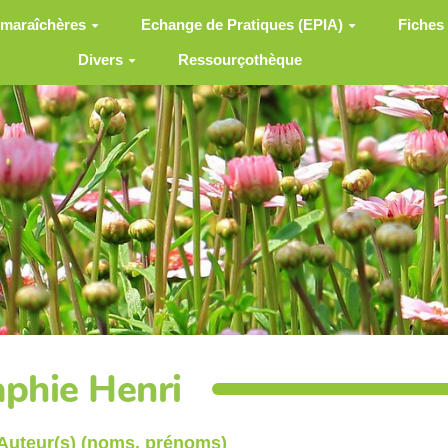
 maraîchères
Echange de Pratiques (EPIA)
Fiches
Divers
Ressourçothèque
aphie Henri
Auteur(s) (noms, prénoms)