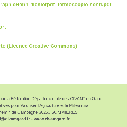
ographieHenri_fichierpdf_fermoscopie-henri.pdf
ort
rte (Licence Creative Commons)
é par la Fédération Départementale des CIVAM* du Gard
atives pour Valoriser l'Agriculture et le Milieu rural.
chemin de Campagne 30250 SOMMIÈRES
d@civamgard.fr
-
www.civamgard.fr