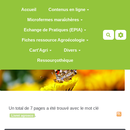
Aller au contenu principal
Accueil
Contenus en ligne
Microfermes maraîchères
Echange de Pratiques (EPIA)
Recherch
Fiches ressource Agroécologie
Cart'Agri
Divers
Ressourçothèque
Un total de 7 pages a été trouvé avec le mot clé
.
Livret agroeco