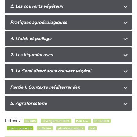
1. Les couverts végétaux
Pratiques agroécologiques
4. Mulch et paillage
2. Les légumineuses
3. Le Semi direct sous couvert végétal
Partie I. Contexte méditerranéen
5. Agroforesterie
Filtrer :
buttes
changementclim
Eau CC
initiation
Livret agroeco
luttebio
plantesauvages
sol