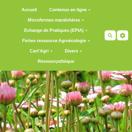
Aller au contenu principal
Accueil
Contenus en ligne
Microfermes maraîchères
Echange de Pratiques (EPIA)
Recherch
Fiches ressource Agroécologie
Cart'Agri
Divers
Ressourçothèque