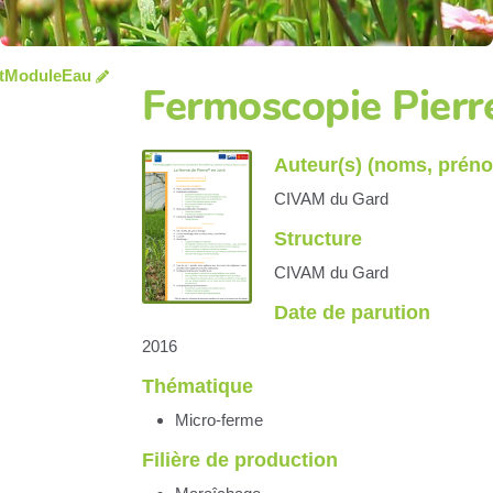
tModuleEau
Fermoscopie Pierr
Auteur(s) (noms, prén
CIVAM du Gard
Structure
CIVAM du Gard
Date de parution
2016
Thématique
Micro-ferme
Filière de production