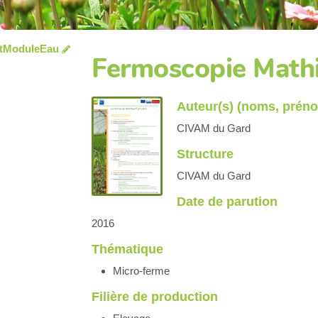
tModuleEau
Fermoscopie Math
Auteur(s) (noms, prén
CIVAM du Gard
Structure
CIVAM du Gard
Date de parution
2016
Thématique
Micro-ferme
Filière de production