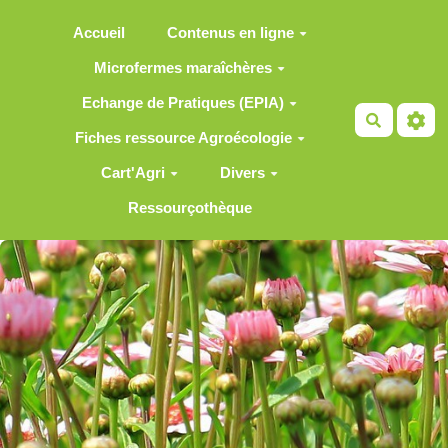
Aller au contenu principal
Accueil
Contenus en ligne
Microfermes maraîchères
Echange de Pratiques (EPIA)
Recherch
Fiches ressource Agroécologie
Cart'Agri
Divers
Ressourçothèque