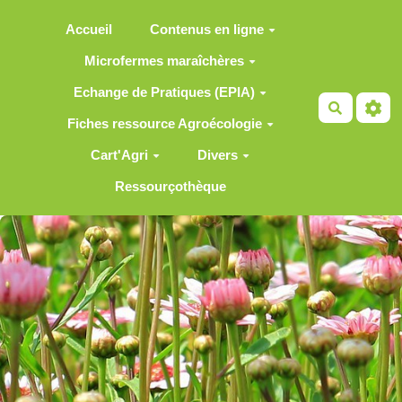
Aller au contenu principal
Accueil
Contenus en ligne
Microfermes maraîchères
Echange de Pratiques (EPIA)
Recherch
Fiches ressource Agroécologie
Cart'Agri
Divers
Ressourçothèque