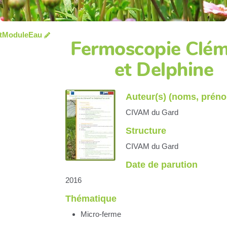
tModuleEau
Fermoscopie Clé
et Delphine
Auteur(s) (noms, prén
CIVAM du Gard
Structure
CIVAM du Gard
Date de parution
2016
Thématique
Micro-ferme