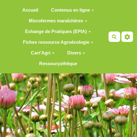
Aller au contenu principal
Accueil
Contenus en ligne
Microfermes maraîchères
Echange de Pratiques (EPIA)
Recherch
Fiches ressource Agroécologie
Cart'Agri
Divers
Ressourçothèque