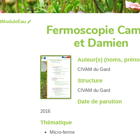
tModuleEau
Fermoscopie Cami
et Damien
Auteur(s) (noms, prén
CIVAM du Gard
Structure
CIVAM du Gard
Date de parution
2016
Thématique
Micro-ferme