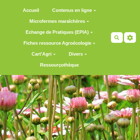
Aller au contenu principal
Accueil
Contenus en ligne
Microfermes maraîchères
Echange de Pratiques (EPIA)
Recherch
Fiches ressource Agroécologie
Cart'Agri
Divers
Ressourçothèque