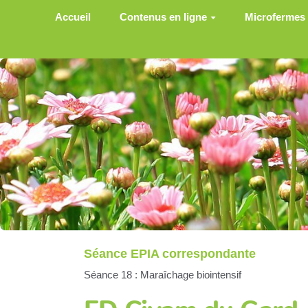
Aller au contenu principal
Accueil
Contenus en ligne
Microfermes
Séance EPIA correspondante
Séance 18 : Maraîchage biointensif