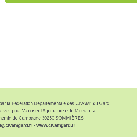
é par la Fédération Départementale des CIVAM* du Gard
atives pour Valoriser l'Agriculture et le Milieu rural.
chemin de Campagne 30250 SOMMIÈRES
d@civamgard.fr
-
www.civamgard.fr