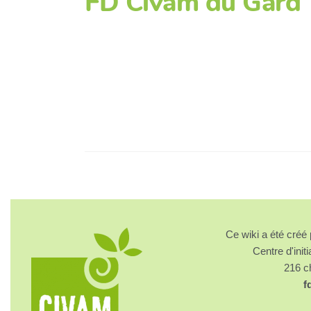
FD Civam du Gard
Ce wiki a été cré
Centre d'initi
216 
f