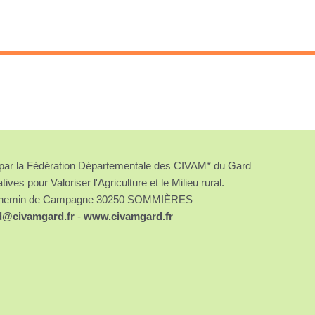
é par la Fédération Départementale des CIVAM* du Gard
atives pour Valoriser l'Agriculture et le Milieu rural.
chemin de Campagne 30250 SOMMIÈRES
d@civamgard.fr
-
www.civamgard.fr