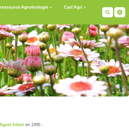
 ressource Agroécologie
Cart'Agri
Recherch
iguel Altieri
en 1995 :