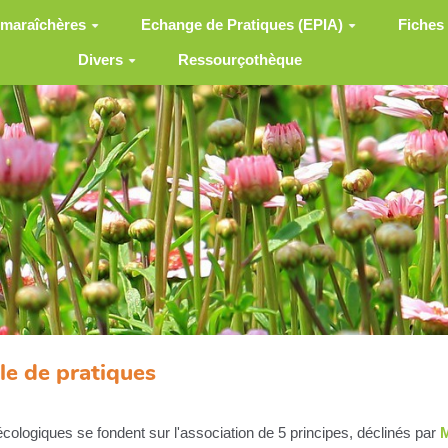
 maraîchères
Echange de Pratiques (EPIA)
Fiches
Divers
Ressourçothèque
e de pratiques
cologiques se fondent sur l'association de 5 principes, déclinés par
M