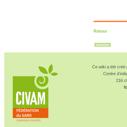
Retour
initiation
Ce wiki a été cré
Centre d'initi
216 
f