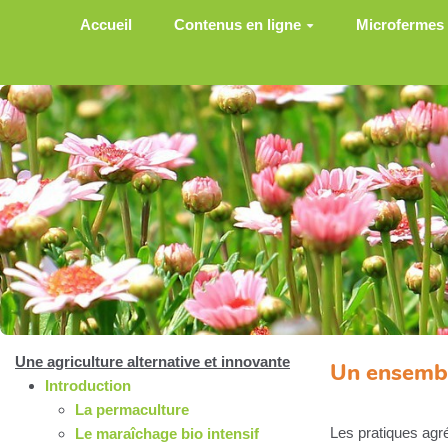
Aller au contenu principal
Accueil
Contenus en ligne
Microfermes
Une agriculture alternative et innovante
Un ensembl
Introduction
La permaculture
Les pratiques agré
Le maraîchage bio intensif