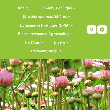
Aller au contenu principal
Accueil
Contenus en ligne
Microfermes maraîchères
Echange de Pratiques (EPIA)
Recherch
Fiches ressource Agroécologie
Cart'Agri
Divers
Ressourçothèque