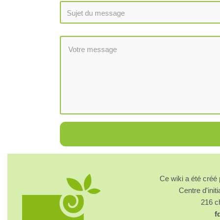
Ce wiki a été cré
Centre d'initi
216 
f