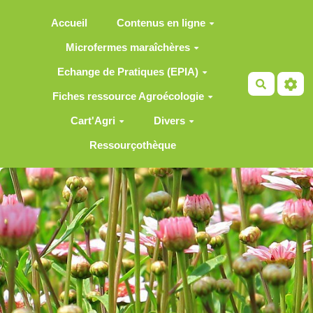
Aller au contenu principal
Accueil
Contenus en ligne
Microfermes maraîchères
Echange de Pratiques (EPIA)
Recherch
Fiches ressource Agroécologie
Cart'Agri
Divers
Ressourçothèque