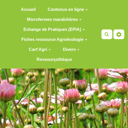
Aller au contenu principal
Accueil
Contenus en ligne
Microfermes maraîchères
Echange de Pratiques (EPIA)
Recherch
Fiches ressource Agroécologie
Cart'Agri
Divers
Ressourçothèque