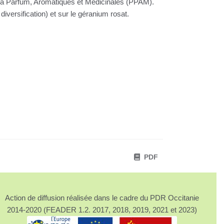
s à Parfum, Aromatiques et Médicinales (PPAM).
versification) et sur le géranium rosat.
PDF
Action de diffusion réalisée dans le cadre du PDR Occitanie
2014-2020 (FEADER 1.2. 2017, 2018, 2019, 2021 et 2023)