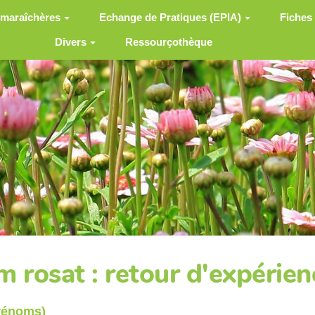
 maraîchères
Echange de Pratiques (EPIA)
Fiches
Divers
Ressourçothèque
m rosat : retour d'expérien
prénoms)