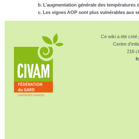
b. L’augmentation générale des températures c
c. Les vignes AOP sont plus vulnérables aux s
Ce wiki a été cré
Centre d'initi
216 
f