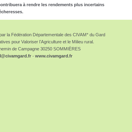
ontribuera à rendre les rendements plus incertains
écheresses.
é par la Fédération Départementale des CIVAM* du Gard
atives pour Valoriser l'Agriculture et le Milieu rural.
chemin de Campagne 30250 SOMMIÈRES
d@civamgard.fr
-
www.civamgard.fr