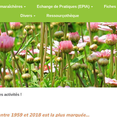
 maraîchères
Echange de Pratiques (EPIA)
Fiches
Divers
Ressourçothèque
s activités !
ntre 1959 et 2018 est la plus marquée…