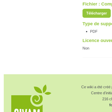
Fichier : Co
Télécharger
Type de supp
PDF
Licence ouve
Non
Ce wiki a été cré
Centre d'initi
216 
f