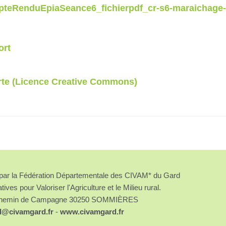
mpteRenduEpiaSeance6_fichierpdf_cr-s6-maraichage-
ort
rte (Licence Creative Commons)
é par la Fédération Départementale des CIVAM* du Gard
atives pour Valoriser l'Agriculture et le Milieu rural.
chemin de Campagne 30250 SOMMIÈRES
d@civamgard.fr
-
www.civamgard.fr