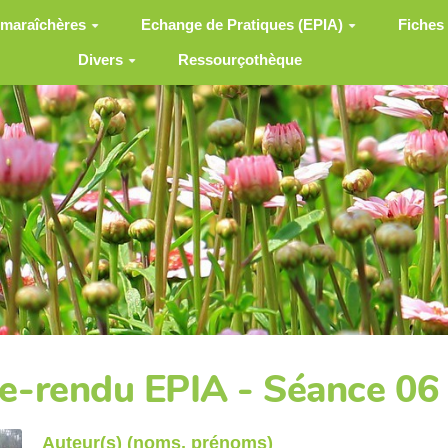
 maraîchères
Echange de Pratiques (EPIA)
Fiches
Divers
Ressourçothèque
-rendu EPIA - Séance 06
Auteur(s) (noms, prénoms)