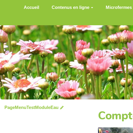
Aller au contenu principal
Accueil
Contenus en ligne
Microfermes
PageMenuTestModuleEau
Compte