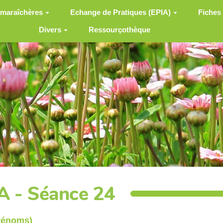
 maraîchères
Echange de Pratiques (EPIA)
Fiches
Divers
Ressourçothèque
A - Séance 24
prénoms)