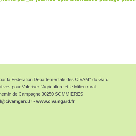
é par la Fédération Départementale des CIVAM* du Gard
atives pour Valoriser l'Agriculture et le Milieu rural.
chemin de Campagne 30250 SOMMIÈRES
d@civamgard.fr
-
www.civamgard.fr