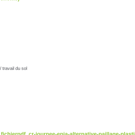
 travail du sol
chierpdf_cr-journee-epia-alternative-paillage-plast