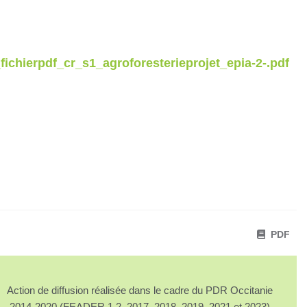
hierpdf_cr_s1_agroforesterieprojet_epia-2-.pdf
PDF
Action de diffusion réalisée dans le cadre du PDR Occitanie
2014-2020 (FEADER 1.2. 2017, 2018, 2019, 2021 et 2023)