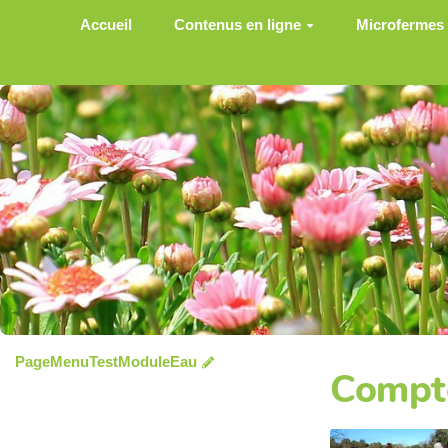
Aller au contenu principal
Accueil
Contenus en ligne
Microfermes
PageMenuTestModuleEau
Compte