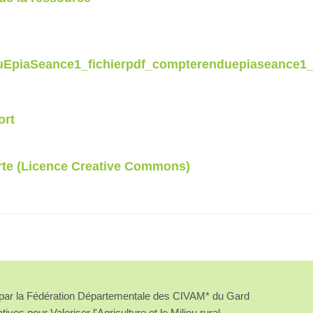
piaSeance1_fichierpdf_compterenduepiaseance1_fic
ort
rte (Licence Creative Commons)
é par la Fédération Départementale des CIVAM* du Gard
atives pour Valoriser l'Agriculture et le Milieu rural.