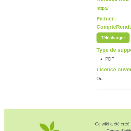
http://
Fichier :
CompteRenduE
Télécharger
Type de supp
PDF
Licence ouve
Oui
Ce wiki a été cré
Centre d'initi