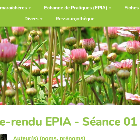
 maraîchères
Echange de Pratiques (EPIA)
Fiches
Divers
Ressourçothèque
-rendu EPIA - Séance 01
Auteur(s) (noms, prénoms)