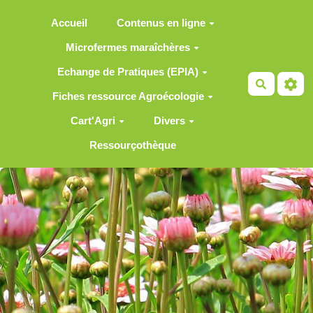
Aller au contenu principal
Accueil
Contenus en ligne
Microfermes maraîchères
Echange de Pratiques (EPIA)
Recherch
Fiches ressource Agroécologie
Cart'Agri
Divers
Ressourçothèque