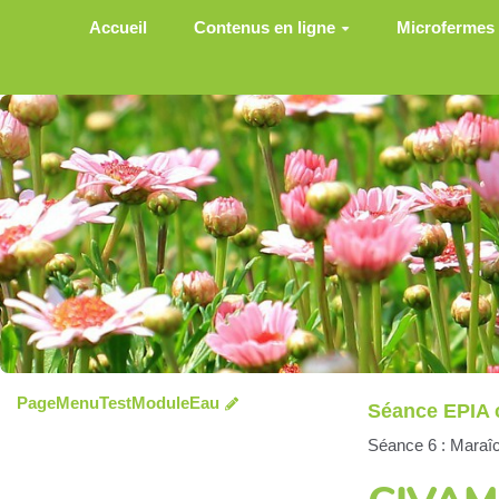
Aller au contenu principal
Accueil
Contenus en ligne
Microfermes
PageMenuTestModuleEau
Séance EPIA 
Séance 6 : Maraîc