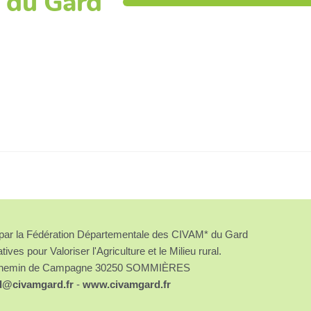
 du Gard
é par la Fédération Départementale des CIVAM* du Gard
atives pour Valoriser l'Agriculture et le Milieu rural.
chemin de Campagne 30250 SOMMIÈRES
d@civamgard.fr
-
www.civamgard.fr