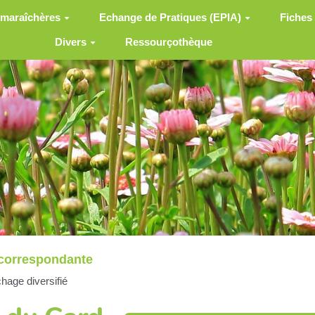
 maraîchères
Echange de Pratiques (EPIA)
Fiches
Divers
Ressourçothèque
correspondante
hage diversifié