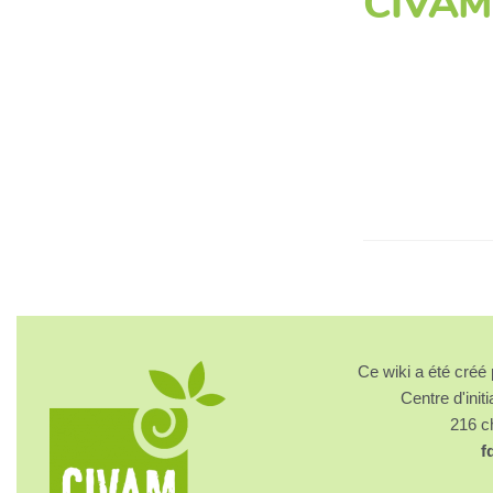
CIVAM
Ce wiki a été cré
Centre d'initi
216 
f