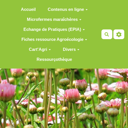
Aller au contenu principal
Accueil
Contenus en ligne
Microfermes maraîchères
Echange de Pratiques (EPIA)
Recherch
Fiches ressource Agroécologie
Cart'Agri
Divers
Ressourçothèque