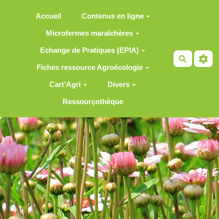
Aller au contenu principal
Accueil
Contenus en ligne
Microfermes maraîchères
Echange de Pratiques (EPIA)
Recherch
Fiches ressource Agroécologie
Cart'Agri
Divers
Ressourçothèque