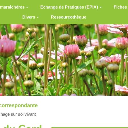
 maraîchères
Echange de Pratiques (EPIA)
Fiches
Divers
Ressourçothèque
correspondante
hage sur sol vivant