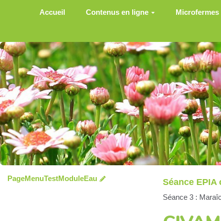
Aller au contenu principal
Accueil
Contenus en ligne
Microfermes
PageMenuTestModuleEau
Séance EPIA 
Séance 3 : Maraîc