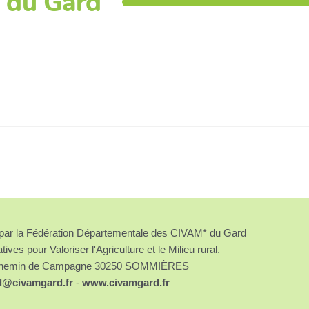
 du Gard
é par la Fédération Départementale des CIVAM* du Gard
atives pour Valoriser l'Agriculture et le Milieu rural.
chemin de Campagne 30250 SOMMIÈRES
d@civamgard.fr
-
www.civamgard.fr