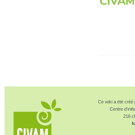
CIVAM
Ce wiki a été cré
Centre d'initi
216 
f