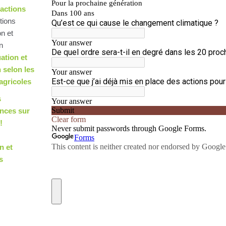
actions
tions
on et
n
uation et
 selon les
agricoles
s
nces sur
!
n et
s