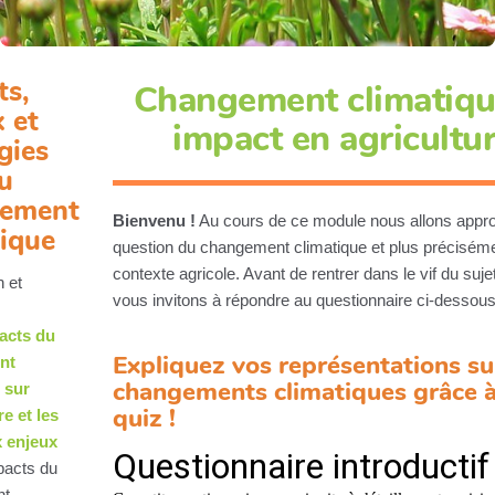
ts,
Changement climatiqu
 et
impact en agricultu
gies
u
ement
Bienvenu !
Au cours de ce module nous allons appro
tique
question du changement climatique et plus préciséme
contexte agricole. Avant de rentrer dans le vif du suj
n et
vous invitons à répondre au questionnaire ci-dessous
acts du
Expliquez vos représentations su
nt
changements climatiques grâce à
 sur
quiz !
re et les
x enjeux
pacts du
nt