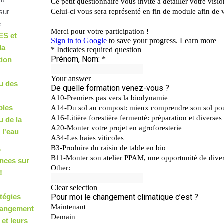
sur
e
ES et
la
tion
eu des
bles
u de la
 l'eau
s
nces sur
!
atégies
hangement
 et leurs