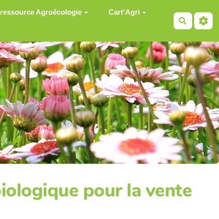
 ressource Agroécologie
Cart'Agri
Recherch
iologique pour la vente