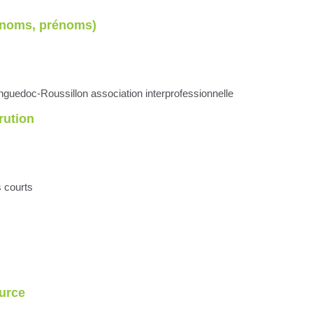
(noms, prénoms)
nguedoc-Roussillon association interprofessionnelle
rution
s courts
urce