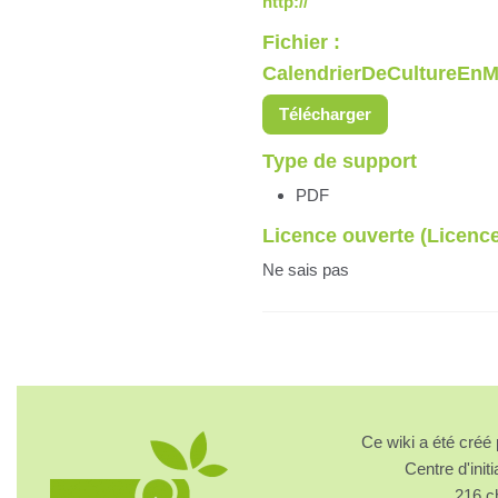
http://
Fichier :
CalendrierDeCultureEnM
Télécharger
Type de support
PDF
Licence ouverte (Licen
Ne sais pas
Ce wiki a été cré
Centre d'initi
216 