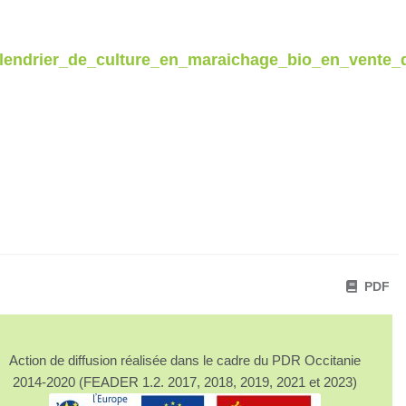
alendrier_de_culture_en_maraichage_bio_en_vente_d
PDF
Action de diffusion réalisée dans le cadre du PDR Occitanie
2014-2020 (FEADER 1.2. 2017, 2018, 2019, 2021 et 2023)