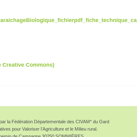
araichageBiologique_fichierpdf_fiche_technique_c
ce Creative Commons)
é par la Fédération Départementale des CIVAM* du Gard
atives pour Valoriser l'Agriculture et le Milieu rural.
chemin de Campagne 30250 SOMMIÈRES