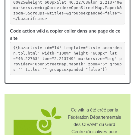
00%25&height=600px&lat=46.22763&lon=2.213749&
markersize=big&provider=OpenStreetMap.Mapnik&
zoom=5&groups=&titles=&groupsexpanded=false">
Les variétés résistantes sont
</bazariframe>
Code action wiki a copier coller dans une page de ce
site
Favoriser la biodiversité sur sa ferme est une
{{bazarliste id="14" template="liste_accordeo
méthode de biocontrôle
n.tpl.html" width="100%" height="600px" lat
="46.22763" lon="2.213749" markersize="big" p
rovider="OpenStreetMap.Mapnik" zoom="5" group
s="" titles="" groupsexpanded="false"}}
Lors d'une association de cultures les différentes
espèces sont nécessairement récoltés en même
temps
Ce wiki a été créé par la
Fédération Départementale
Moderniser les bâtiments d'élevages permet de
des CIVAM* du Gard
réduire les émissions de Gaz à Effet de Serre (GES)
Centre d'initiatives pour