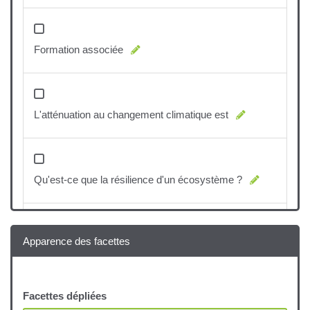
Formation associée
L'atténuation au changement climatique est
Qu'est-ce que la résilience d'un écosystème ?
Apparence des facettes
L'adaptation au changement climatique est
Facettes dépliées
Quelles sont les 4 thématiques centrales pour