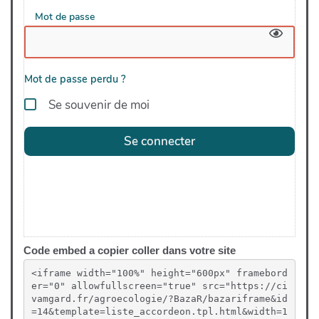
Les couverts végétaux peuvent permettre d'enrichir le
sol en azote
Implanter des panneaux photovoltaïques sur des
terres agricoles est de l'agrivoltaïsme
La matière organique permet une meilleure rétention
en eau des sols
Code embed a copier coller dans votre site
L'agriculture de conservation permet l'atténuation et
<iframe width="100%" height="600px" framebord
l'adaptation au changement climatique
er="0" allowfullscreen="true" src="https://ci
vamgard.fr/agroecologie/?BazaR/bazariframe&id
=14&template=liste_accordeon.tpl.html&width=1