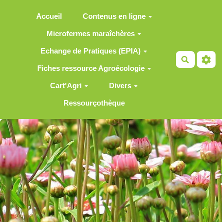
Aller au contenu principal
Accueil
Contenus en ligne
Microfermes maraîchères
Echange de Pratiques (EPIA)
Recherch
Fiches ressource Agroécologie
Cart'Agri
Divers
Ressourçothèque