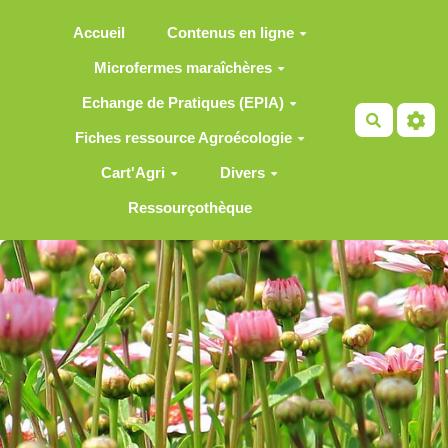
Aller au contenu principal
Accueil
Contenus en ligne
Microfermes maraîchères
Echange de Pratiques (EPIA)
Recherch
Fiches ressource Agroécologie
Cart'Agri
Divers
Ressourçothèque