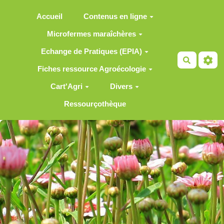
Aller au contenu principal
Accueil
Contenus en ligne
Microfermes maraîchères
Echange de Pratiques (EPIA)
Recherch
Fiches ressource Agroécologie
Cart'Agri
Divers
Ressourçothèque