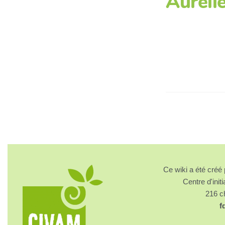
Auréli
Ce wiki a été cré
Centre d'initi
216 
f