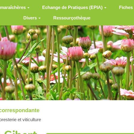
 maraîchères
Echange de Pratiques (EPIA)
Fiches
Divers
Ressourçothèque
correspondante
resterie et viticulture