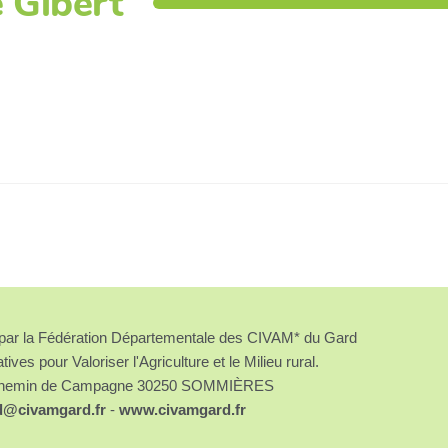
e Gibert
é par la Fédération Départementale des CIVAM* du Gard
atives pour Valoriser l'Agriculture et le Milieu rural.
chemin de Campagne 30250 SOMMIÈRES
d@civamgard.fr
-
www.civamgard.fr