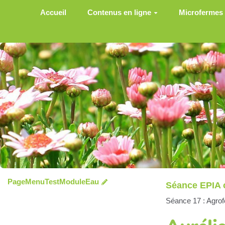
Aller au contenu principal
Accueil
Contenus en ligne
Microfermes
PageMenuTestModuleEau
Séance EPIA 
Séance 17 : Agrofo