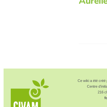
Auréli
Ce wiki a été cré
Centre d'initi
216 
f