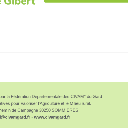
e Gibert
é par la Fédération Départementale des CIVAM* du Gard
atives pour Valoriser l'Agriculture et le Milieu rural.
chemin de Campagne 30250 SOMMIÈRES
d@civamgard.fr
-
www.civamgard.fr