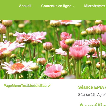
Aller au contenu principal
Accueil
Contenus en ligne
Microfermes
PageMenuTestModuleEau
Séance EPIA 
Séance 16 : Agrofo