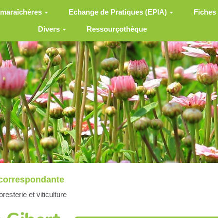
 maraîchères
Echange de Pratiques (EPIA)
Fiches
Divers
Ressourçothèque
correspondante
resterie et viticulture