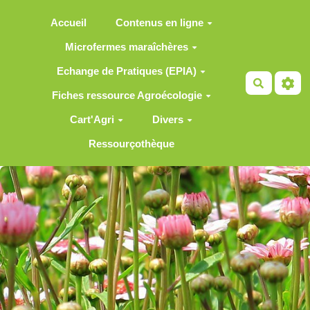
Aller au contenu principal
Accueil
Contenus en ligne
Microfermes maraîchères
Echange de Pratiques (EPIA)
Recherch
Fiches ressource Agroécologie
Cart'Agri
Divers
Ressourçothèque