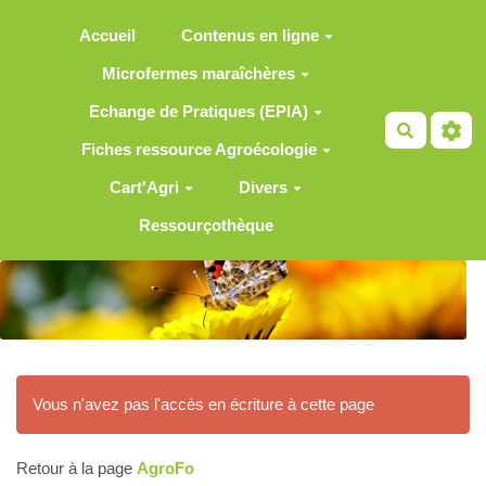
Aller au contenu principal
Accueil
Contenus en ligne
Microfermes maraîchères
Echange de Pratiques (EPIA)
Recherch
Fiches ressource Agroécologie
Cart'Agri
Divers
Ressourçothèque
Vous n'avez pas l'accès en écriture à cette page
Retour à la page
AgroFo