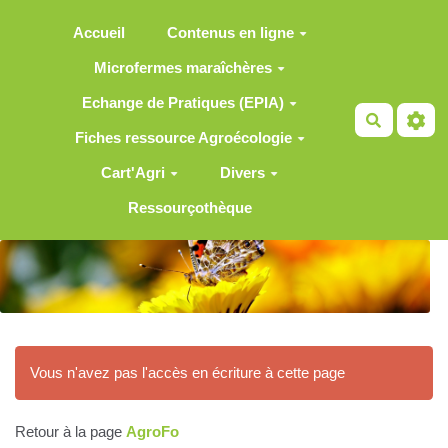
Aller au contenu principal
Accueil
Contenus en ligne
Microfermes maraîchères
Echange de Pratiques (EPIA)
Recherch
Fiches ressource Agroécologie
Cart'Agri
Divers
Ressourçothèque
Vous n'avez pas l'accès en écriture à cette page
Retour à la page
AgroFo