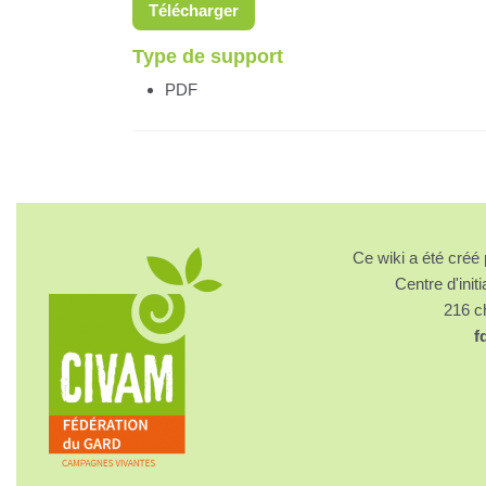
Télécharger
Type de support
PDF
Ce wiki a été cré
Centre d'initi
216 
f