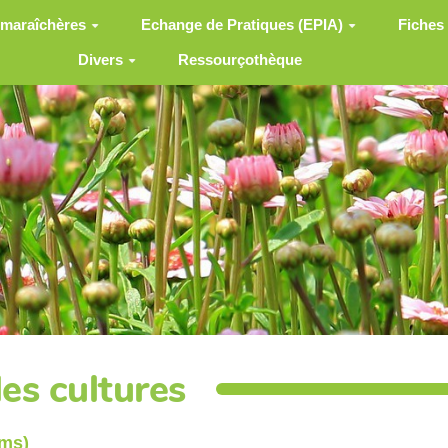
 maraîchères
Echange de Pratiques (EPIA)
Fiches
Divers
Ressourçothèque
s cultures
oms)