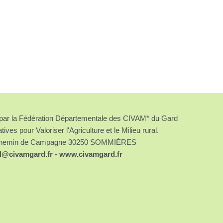
é par la Fédération Départementale des CIVAM* du Gard
atives pour Valoriser l'Agriculture et le Milieu rural.
chemin de Campagne 30250 SOMMIÈRES
d@civamgard.fr
-
www.civamgard.fr