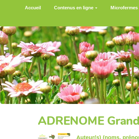
Aller au contenu principal
Accueil
Contenus en ligne
Microfermes
ADRENOME Grande
Auteur(s) (noms, prén