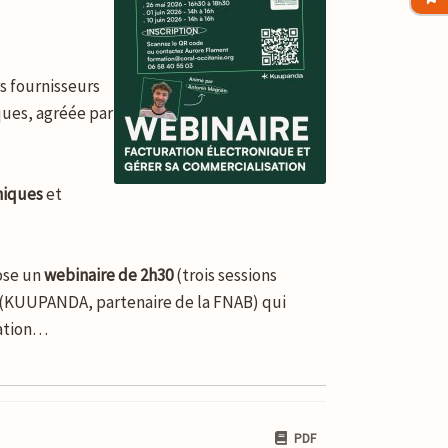
s fournisseurs
iques, agréée par
niques
et
pose un
webinaire de 2h30
(trois sessions
(KUUPANDA, partenaire de la FNAB) qui
cation…
PDF