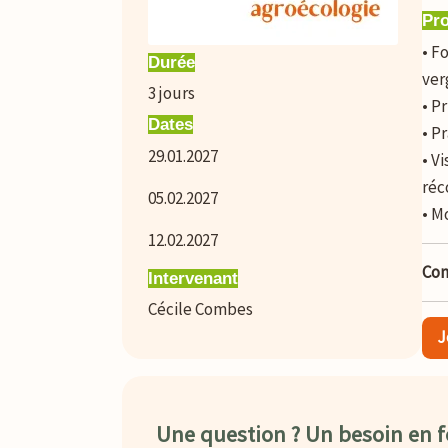
Pr
• F
Durée
ver
3
jours
• P
Dates
• P
29.01.2027
• V
réc
05.02.2027
• M
12.02.2027
Con
Intervenant
Cécile Combes
J
Une question ? Un besoin en 