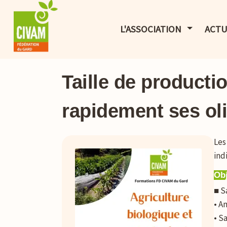
AFFICHER 
L'ASSOCIATION
ACTU
Taille de productio
rapidement ses oli
Les
ind
Obj
■ S
• A
• S