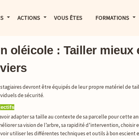
LE MENU
AFFICHER LE MENU
AFFICHER LE MENU
AF
S
ACTIONS
VOUS ÊTES
FORMATIONS
n oléicole : Tailler mieux 
viers
 stagiaires devront être équipés de leur propre matériel de ta
ividuels de sécurité.
ectifs
avoir adapter sa taille au contexte de sa parcelle pour cette an
méliorer sa vision de l’arbre, sa rapidité d’intervention, choisir
avoir utiliser les différentes techniques et outils à bon escient 