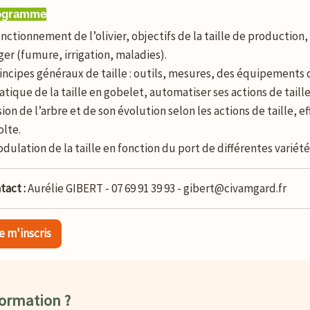
ogramme
onctionnement de l’olivier, objectifs de la taille de production, 
ger (fumure, irrigation, maladies).
rincipes généraux de taille : outils, mesures, des équipements 
ratique de la taille en gobelet, automatiser ses actions de taille
ision de l’arbre et de son évolution selon les actions de taille, 
olte.
odulation de la taille en fonction du port de différentes variété
tact :
Aurélie GIBERT - 07 69 91 39 93 - gibert@civamgard.fr
e m'inscris
formation ?