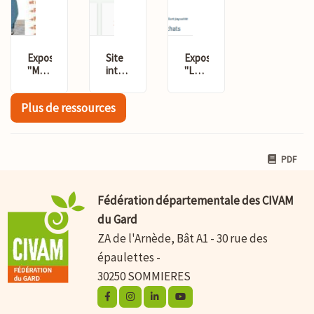
Exposition
Site
Exposition
"Mangeons
internet
"Les
bon,
Manger
circuits
mangeons
Durable
courts,
Plus de ressources
bien"
Gard
il y en
a
pour
tous
les
PDF
goûts"
Fédération départementale des CIVAM
du Gard
ZA de l'Arnède, Bât A1 - 30 rue des
épaulettes -
30250 SOMMIERES