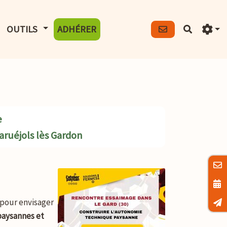
FICHER LE MENU
AFFICHER LE MENU
OUTILS
ADHÉRER
Recherch
e
aruéjols lès Gardon
 pour envisager
paysannes et