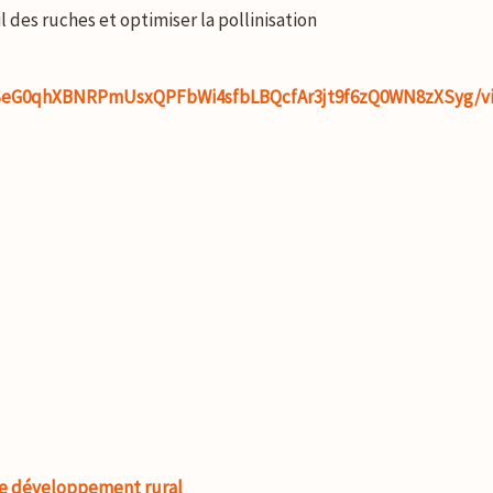
l des ruches et optimiser la pollinisation
pQLSeG0qhXBNRPmUsxQPFbWi4sfbLBQcfAr3jt9f6zQ0WN8zXSyg/v
le développement rural