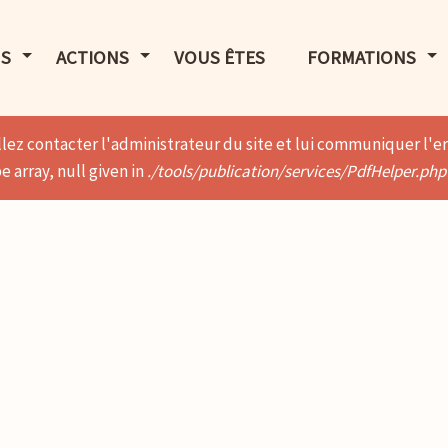
LE MENU
AFFICHER LE MENU
AFFICHER LE MENU
AF
S
ACTIONS
VOUS ÊTES
FORMATIONS
lez contacter l'administrateur du site et lui communiquer l'er
 array, null given in
./tools/publication/services/PdfHelper.php