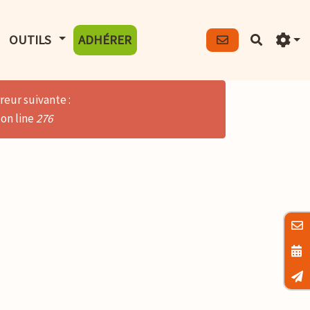
FICHER LE MENU
AFFICHER LE MENU
OUTILS
ADHÉRER
Recherch
reur suivante :
on line
276