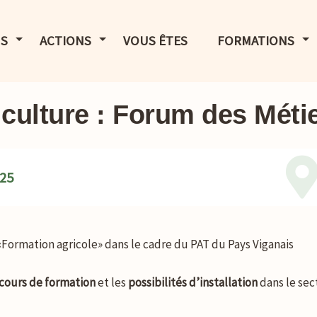
LE MENU
AFFICHER LE MENU
AFFICHER LE MENU
AF
S
ACTIONS
VOUS ÊTES
FORMATIONS
iculture : Forum des Méti
 25
«Formation agricole» dans le cadre du PAT du Pays Viganais
cours de formation
et les
possibilités d’installation
dans le sec