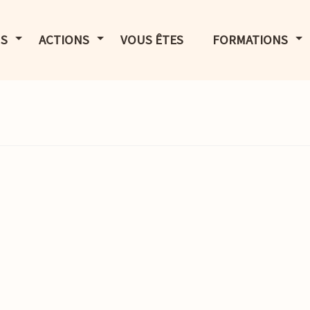
LE MENU
AFFICHER LE MENU
AFFICHER LE MENU
AF
S
ACTIONS
VOUS ÊTES
FORMATIONS