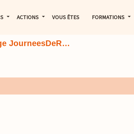
LE MENU
AFFICHER LE MENU
AFFICHER LE MENU
AF
S
ACTIONS
VOUS ÊTES
FORMATIONS
page JourneesDeR…